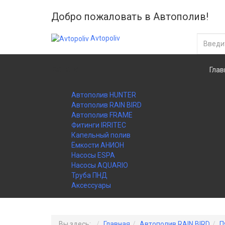
Добро пожаловать в Автополив!
Avtopoliv
Каталог
Глав
Автополив HUNTER
Автополив RAIN BIRD
Автополив FRAME
Фитинги IRRITEC
Капельный полив
Ёмкости АНИОН
Насосы ESPA
Насосы AQUARIO
Труба ПНД
Аксессуары
Вы здесь:
Главная
Автополив RAIN BIRD
П