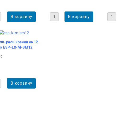
ль расширения на 12
он ESP-LX-M-SM12
уб