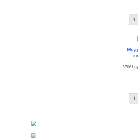
Моду
з
37061 р