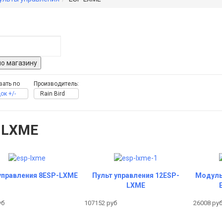
вать по
Производитель:
ок +/-
Rain Bird
 LXME
управления 8ESP-LXME
Пульт управления 12ESP-
Модуль 
LXME
уб
107152 руб
26008 ру