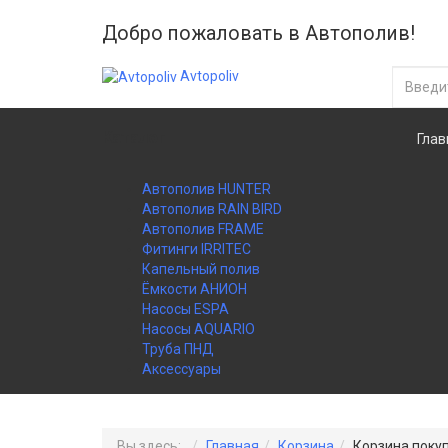
Добро пожаловать в Автополив!
Avtopoliv
Каталог
Глав
Автополив HUNTER
Автополив RAIN BIRD
Автополив FRAME
Фитинги IRRITEC
Капельный полив
Ёмкости АНИОН
Насосы ESPA
Насосы AQUARIO
Труба ПНД
Аксессуары
Вы здесь:
Главная
Корзина
Корзина поку