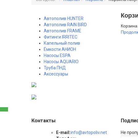
Корз
Автополив HUNTER
Автополив RAIN BIRD
Корзина
Автополив FRAME
Продолж
Фитинги IRRITEC
Капельный полив
Ёмкости АНИОН
Насосы ESPA
Насосы AQUARIO
Труба ПНД
Аксессуары
Контакты
Подпис
E-mail:
info@avtopoliv.net
Не проп