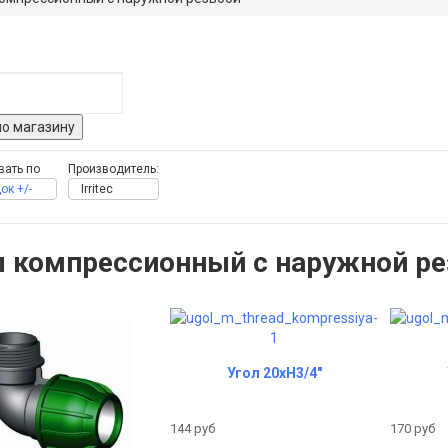
вать по
Производитель:
ок +/-
Irritec
л компрессионный с наружной ре
Угол 20хH3/4"
144 руб
170 руб