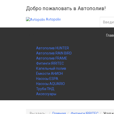
Добро пожаловать в Автополив!
Avtopoliv
Каталог
Глав
Автополив HUNTER
Автополив RAIN BIRD
Автополив FRAME
Фитинги IRRITEC
Капельный полив
Ёмкости АНИОН
Насосы ESPA
Насосы AQUARIO
Труба ПНД
Аксессуары
Вы здесь:
Главная
Фитинги IRRITEC
Угол 