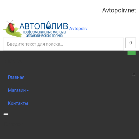
Avtopoliv.net
Avtopoliv
0
Sidebar
×
Главная
Магазин
Контакты
Каталог