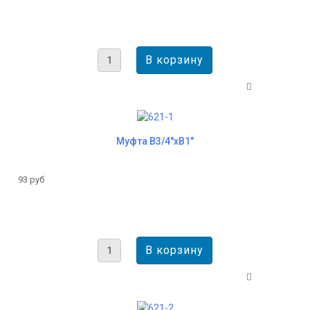
Муфта В3/4"хВ1"
93 руб