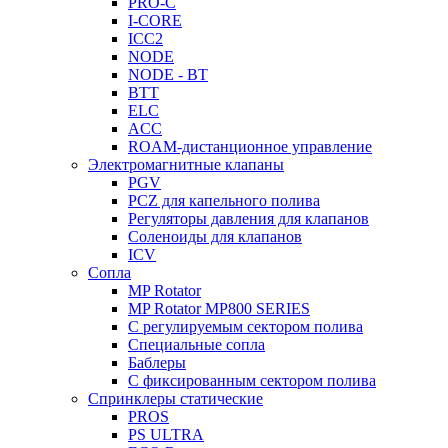
PRO-C
I-CORE
ICC2
NODE
NODE - BT
BTT
ELC
ACC
ROAM-дистанционное управление
Электромагнитные клапаны
PGV
PCZ для капельного полива
Регуляторы давления для клапанов
Соленоиды для клапанов
ICV
Сопла
MP Rotator
MP Rotator MP800 SERIES
С регулируемым сектором полива
Специальные сопла
Баблеры
С фиксированным сектором полива
Спринклеры статические
PROS
PS ULTRA