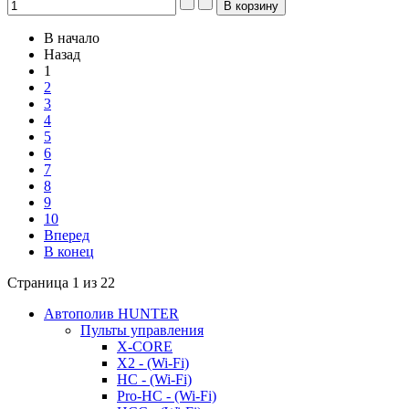
В начало
Назад
1
2
3
4
5
6
7
8
9
10
Вперед
В конец
Страница 1 из 22
Автополив HUNTER
Пульты управления
X-CORE
X2 - (Wi-Fi)
HC - (Wi-Fi)
Pro-HC - (Wi-Fi)