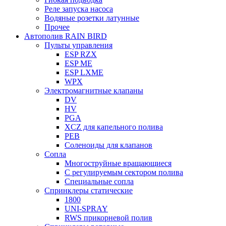
Реле запуска насоса
Водяные розетки латунные
Прочее
Автополив RAIN BIRD
Пульты управления
ESP RZX
ESP ME
ESP LXME
WPX
Электромагнитные клапаны
DV
HV
PGA
XCZ для капельного полива
PEB
Соленоиды для клапанов
Сопла
Многоструйные вращающиеся
С регулируемым сектором полива
Специальные сопла
Спринклеры статические
1800
UNI-SPRAY
RWS прикорневой полив