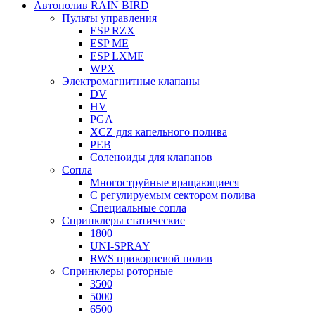
Автополив RAIN BIRD
Пульты управления
ESP RZX
ESP ME
ESP LXME
WPX
Электромагнитные клапаны
DV
HV
PGA
XCZ для капельного полива
PEB
Соленоиды для клапанов
Сопла
Многоструйные вращающиеся
С регулируемым сектором полива
Специальные сопла
Спринклеры статические
1800
UNI-SPRAY
RWS прикорневой полив
Спринклеры роторные
3500
5000
6500