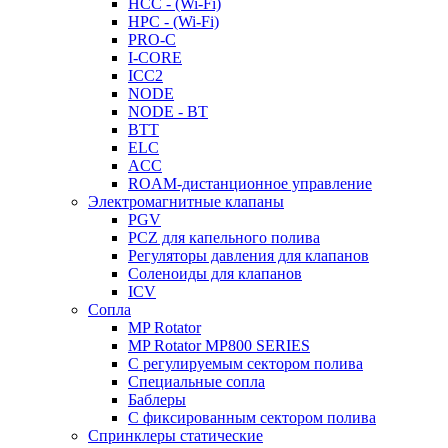
HCC - (Wi-Fi)
HPC - (Wi-Fi)
PRO-C
I-CORE
ICC2
NODE
NODE - BT
BTT
ELC
ACC
ROAM-дистанционное управление
Электромагнитные клапаны
PGV
PCZ для капельного полива
Регуляторы давления для клапанов
Соленоиды для клапанов
ICV
Сопла
MP Rotator
MP Rotator MP800 SERIES
С регулируемым сектором полива
Специальные сопла
Баблеры
С фиксированным сектором полива
Спринклеры статические