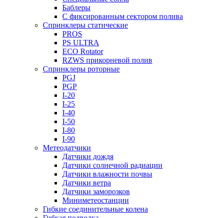
Баблеры
С фиксированным сектором полива
Спринклеры статические
PROS
PS ULTRA
ECO Rotator
RZWS прикорневой полив
Спринклеры роторные
PGJ
PGP
I-20
I-25
I-40
I-50
I-80
I-90
Метеодатчики
Датчики дождя
Датчики солнечной радиации
Датчики влажности почвы
Датчики ветра
Датчики заморозков
Миниметеостанции
Гибкие соединительные колена
Гибкая подводка