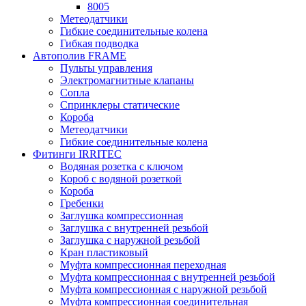
8005
Метеодатчики
Гибкие соединительные колена
Гибкая подводка
Автополив FRAME
Пульты управления
Электромагнитные клапаны
Сопла
Спринклеры статические
Короба
Метеодатчики
Гибкие соединительные колена
Фитинги IRRITEC
Водяная розетка с ключом
Короб с водяной розеткой
Короба
Гребенки
Заглушка компрессионная
Заглушка с внутренней резьбой
Заглушка с наружной резьбой
Кран пластиковый
Муфта компрессионная переходная
Муфта компрессионная с внутренней резьбой
Муфта компрессионная с наружной резьбой
Муфта компрессионная соединительная