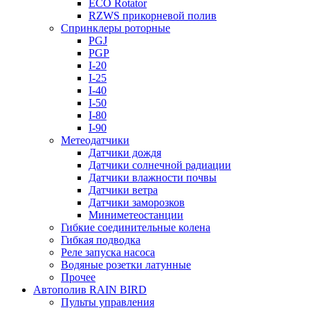
ECO Rotator
RZWS прикорневой полив
Спринклеры роторные
PGJ
PGP
I-20
I-25
I-40
I-50
I-80
I-90
Метеодатчики
Датчики дождя
Датчики солнечной радиации
Датчики влажности почвы
Датчики ветра
Датчики заморозков
Миниметеостанции
Гибкие соединительные колена
Гибкая подводка
Реле запуска насоса
Водяные розетки латунные
Прочее
Автополив RAIN BIRD
Пульты управления