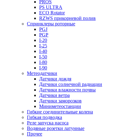
PROS
PS ULTRA
ECO Rotator
RZWS прикорневой полив
Спринклеры роторные
PGJ
PGP
I-20
I-25
I-40
I-50
I-80
I-90
Метеодатчики
Датчики дождя
Датчики солнечной радиации
Датчики влажности почвы
Датчики ветра
Датчики заморозков
Миниметеостанции
Гибкие соединительные колена
Гибкая подводка
Реле запуска насоса
Водяные розетки латунные
Прочее