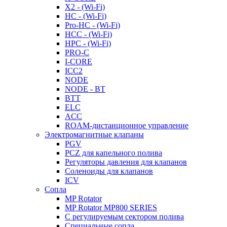
X2 - (Wi-Fi)
HC - (Wi-Fi)
Pro-HC - (Wi-Fi)
HCC - (Wi-Fi)
HPC - (Wi-Fi)
PRO-C
I-CORE
ICC2
NODE
NODE - BT
BTT
ELC
ACC
ROAM-дистанционное управление
Электромагнитные клапаны
PGV
PCZ для капельного полива
Регуляторы давления для клапанов
Соленоиды для клапанов
ICV
Сопла
MP Rotator
MP Rotator MP800 SERIES
С регулируемым сектором полива
Специальные сопла