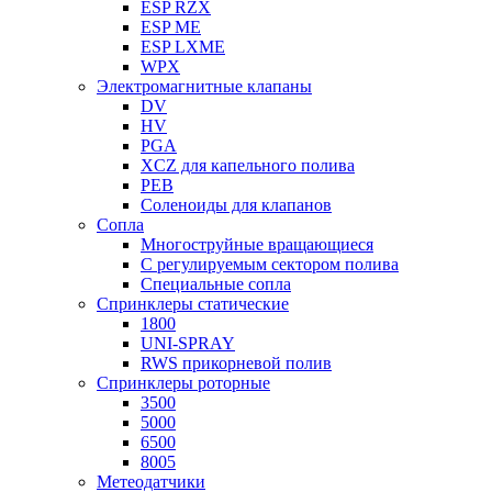
ESP RZX
ESP ME
ESP LXME
WPX
Электромагнитные клапаны
DV
HV
PGA
XCZ для капельного полива
PEB
Соленоиды для клапанов
Сопла
Многоструйные вращающиеся
С регулируемым сектором полива
Специальные сопла
Спринклеры статические
1800
UNI-SPRAY
RWS прикорневой полив
Спринклеры роторные
3500
5000
6500
8005
Метеодатчики